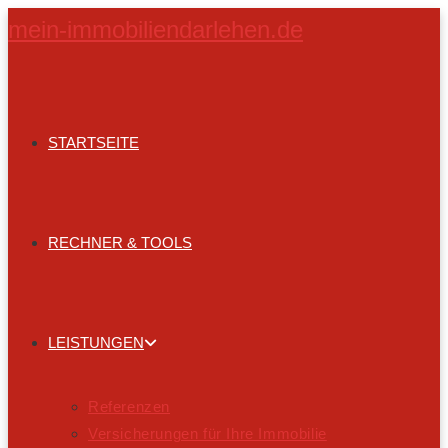
Zum
mein-immobiliendarlehen.de
Inhalt
springen
STARTSEITE
RECHNER & TOOLS
LEISTUNGEN
Referenzen
Versicherungen für Ihre Immobilie