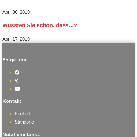
April 30, 2019
Wussten Sie schon, dass…?
April 17, 2019
Folge uns
Opens
Opens
in
in
a
Opens
a
new
in
Kontakt
new
tab
a
tab
new
Kontakt
tab
Standorte
Nützliche Links